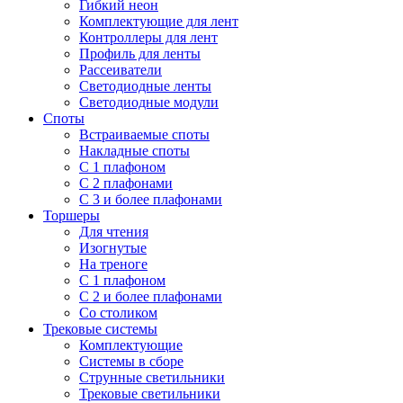
Гибкий неон
Комплектующие для лент
Контроллеры для лент
Профиль для ленты
Рассеиватели
Светодиодные ленты
Светодиодные модули
Споты
Встраиваемые споты
Накладные споты
С 1 плафоном
С 2 плафонами
С 3 и более плафонами
Торшеры
Для чтения
Изогнутые
На треноге
С 1 плафоном
С 2 и более плафонами
Со столиком
Трековые системы
Комплектующие
Системы в сборе
Струнные светильники
Трековые светильники