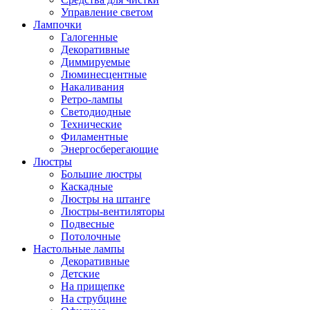
Управление светом
Лампочки
Галогенные
Декоративные
Диммируемые
Люминесцентные
Накаливания
Ретро-лампы
Светодиодные
Технические
Филаментные
Энергосберегающие
Люстры
Большие люстры
Каскадные
Люстры на штанге
Люстры-вентиляторы
Подвесные
Потолочные
Настольные лампы
Декоративные
Детские
На прищепке
На струбцине