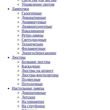
Управление светом
Лампочки
Галогенные
Декоративные
Диммируемые
Люминесцентные
Накаливания
Ретро-лампы
Светодиодные
Технические
Филаментные
Энергосберегающие
Люстры
Большие люстры
Каскадные
Люстры на штанге
Люстры-вентиляторы
Подвесные
Потолочные
Настольные лампы
Декоративные
Детские
На прищепке
На струбцине