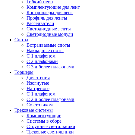
Гибкий неон
Комплектующие для лент
Контроллеры для лент
Профиль для ленты
Рассеиватели
Светодиодные ленты
Светодиодные модули
Споты
Встраиваемые споты
Накладные споты
С 1 плафоном
С 2 плафонами
С 3 и более плафонами
Торшеры
Для чтения
Изогнутые
На треноге
С 1 плафоном
С 2 и более плафонами
Со столиком
Трековые системы
Комплектующие
Системы в сборе
Струнные светильники
Трековые светильники