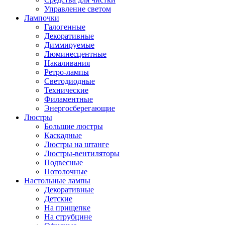
Управление светом
Лампочки
Галогенные
Декоративные
Диммируемые
Люминесцентные
Накаливания
Ретро-лампы
Светодиодные
Технические
Филаментные
Энергосберегающие
Люстры
Большие люстры
Каскадные
Люстры на штанге
Люстры-вентиляторы
Подвесные
Потолочные
Настольные лампы
Декоративные
Детские
На прищепке
На струбцине