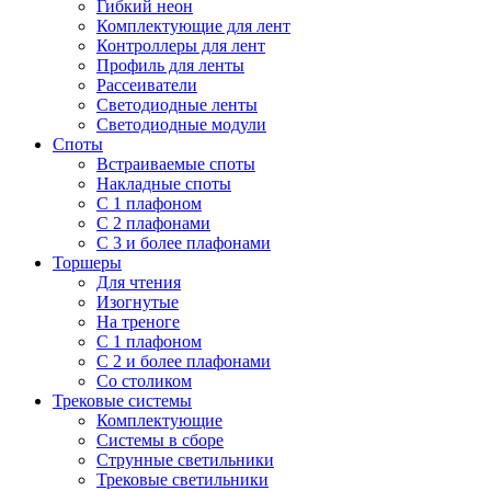
Гибкий неон
Комплектующие для лент
Контроллеры для лент
Профиль для ленты
Рассеиватели
Светодиодные ленты
Светодиодные модули
Споты
Встраиваемые споты
Накладные споты
С 1 плафоном
С 2 плафонами
С 3 и более плафонами
Торшеры
Для чтения
Изогнутые
На треноге
С 1 плафоном
С 2 и более плафонами
Со столиком
Трековые системы
Комплектующие
Системы в сборе
Струнные светильники
Трековые светильники