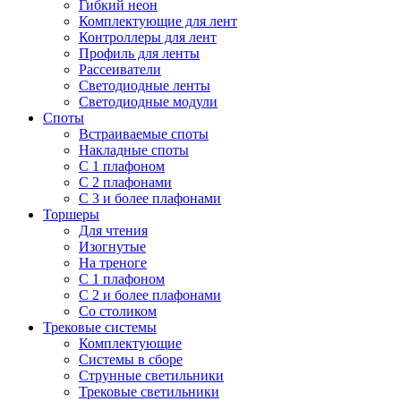
Гибкий неон
Комплектующие для лент
Контроллеры для лент
Профиль для ленты
Рассеиватели
Светодиодные ленты
Светодиодные модули
Споты
Встраиваемые споты
Накладные споты
С 1 плафоном
С 2 плафонами
С 3 и более плафонами
Торшеры
Для чтения
Изогнутые
На треноге
С 1 плафоном
С 2 и более плафонами
Со столиком
Трековые системы
Комплектующие
Системы в сборе
Струнные светильники
Трековые светильники