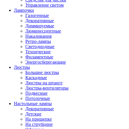
Управление светом
Лампочки
Галогенные
Декоративные
Диммируемые
Люминесцентные
Накаливания
Ретро-лампы
Светодиодные
Технические
Филаментные
Энергосберегающие
Люстры
Большие люстры
Каскадные
Люстры на штанге
Люстры-вентиляторы
Подвесные
Потолочные
Настольные лампы
Декоративные
Детские
На прищепке
На струбцине