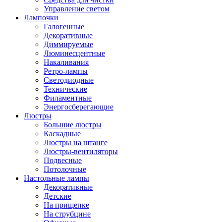
Управление светом
Лампочки
Галогенные
Декоративные
Диммируемые
Люминесцентные
Накаливания
Ретро-лампы
Светодиодные
Технические
Филаментные
Энергосберегающие
Люстры
Большие люстры
Каскадные
Люстры на штанге
Люстры-вентиляторы
Подвесные
Потолочные
Настольные лампы
Декоративные
Детские
На прищепке
На струбцине