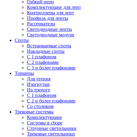
Гибкий неон
Комплектующие для лент
Контроллеры для лент
Профиль для ленты
Рассеиватели
Светодиодные ленты
Светодиодные модули
Споты
Встраиваемые споты
Накладные споты
С 1 плафоном
С 2 плафонами
С 3 и более плафонами
Торшеры
Для чтения
Изогнутые
На треноге
С 1 плафоном
С 2 и более плафонами
Со столиком
Трековые системы
Комплектующие
Системы в сборе
Струнные светильники
Трековые светильники