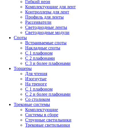
Гибкий неон
Комплектующие для лент
Контроллеры для лент
Профиль для ленты
Рассеиватели
Светодиодные ленты
Светодиодные модули
Споты
Встраиваемые споты
Накладные споты
С 1 плафоном
С 2 плафонами
С 3 и более плафонами
Торшеры
Для чтения
Изогнутые
На треноге
С 1 плафоном
С 2 и более плафонами
Со столиком
Трековые системы
Комплектующие
Системы в сборе
Струнные светильники
Трековые светильники