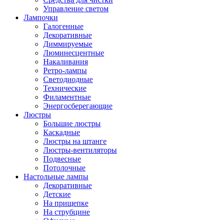
Управление светом
Лампочки
Галогенные
Декоративные
Диммируемые
Люминесцентные
Накаливания
Ретро-лампы
Светодиодные
Технические
Филаментные
Энергосберегающие
Люстры
Большие люстры
Каскадные
Люстры на штанге
Люстры-вентиляторы
Подвесные
Потолочные
Настольные лампы
Декоративные
Детские
На прищепке
На струбцине