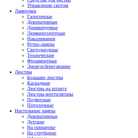
Управление светом
Лампочки
Галогенные
Декоративные
Диммируемые
Люминесцентные
Накаливания
Ретро-лампы
Светодиодные
Технические
Филаментные
Энергосберегающие
Люстры
Большие люстры
Каскадные
Люстры на штанге
Люстры-вентиляторы
Подвесные
Потолочные
Настольные лампы
Декоративные
Детские
На прищепке
На струбцине