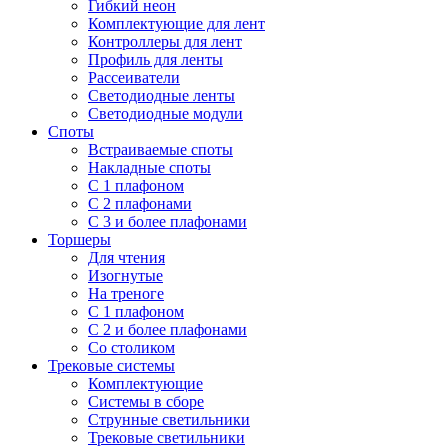
Гибкий неон
Комплектующие для лент
Контроллеры для лент
Профиль для ленты
Рассеиватели
Светодиодные ленты
Светодиодные модули
Споты
Встраиваемые споты
Накладные споты
С 1 плафоном
С 2 плафонами
С 3 и более плафонами
Торшеры
Для чтения
Изогнутые
На треноге
С 1 плафоном
С 2 и более плафонами
Со столиком
Трековые системы
Комплектующие
Системы в сборе
Струнные светильники
Трековые светильники