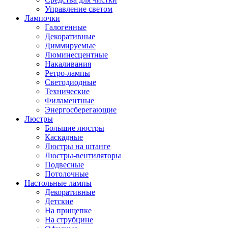
Управление светом
Лампочки
Галогенные
Декоративные
Диммируемые
Люминесцентные
Накаливания
Ретро-лампы
Светодиодные
Технические
Филаментные
Энергосберегающие
Люстры
Большие люстры
Каскадные
Люстры на штанге
Люстры-вентиляторы
Подвесные
Потолочные
Настольные лампы
Декоративные
Детские
На прищепке
На струбцине