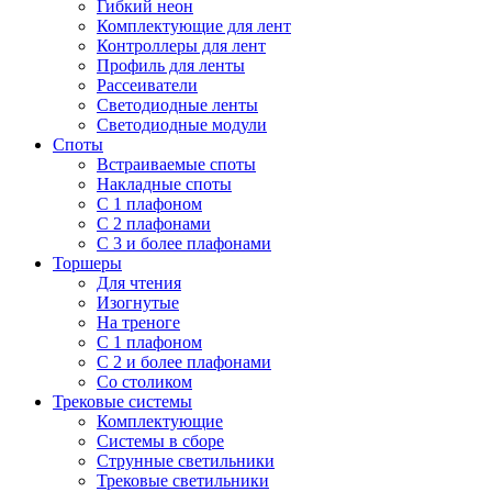
Гибкий неон
Комплектующие для лент
Контроллеры для лент
Профиль для ленты
Рассеиватели
Светодиодные ленты
Светодиодные модули
Споты
Встраиваемые споты
Накладные споты
С 1 плафоном
С 2 плафонами
С 3 и более плафонами
Торшеры
Для чтения
Изогнутые
На треноге
С 1 плафоном
С 2 и более плафонами
Со столиком
Трековые системы
Комплектующие
Системы в сборе
Струнные светильники
Трековые светильники