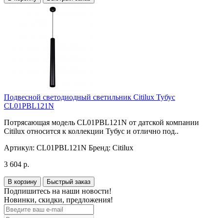
Подвесной светодиодный светильник Citilux Тубус
CL01PBL121N
Потрясающая модель CL01PBL121N от датской компании
Citilux относится к коллекции Тубус и отлично под..
Артикул:
CL01PBL121N
Бренд:
Citilux
3 604 р.
В корзину
Быстрый заказ
Подпишитесь на наши новости!
Новинки, скидки, предложения!