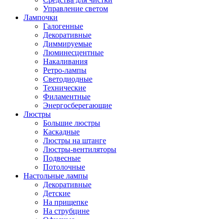
Управление светом
Лампочки
Галогенные
Декоративные
Диммируемые
Люминесцентные
Накаливания
Ретро-лампы
Светодиодные
Технические
Филаментные
Энергосберегающие
Люстры
Большие люстры
Каскадные
Люстры на штанге
Люстры-вентиляторы
Подвесные
Потолочные
Настольные лампы
Декоративные
Детские
На прищепке
На струбцине