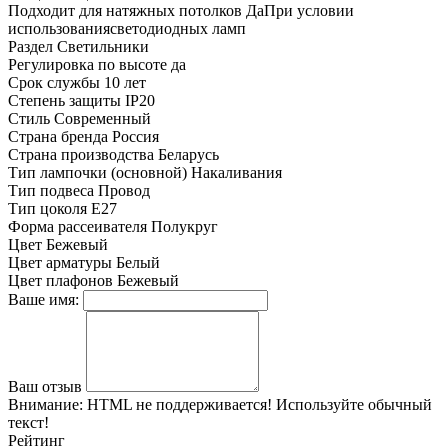
Подходит для натяжных потолков
ДаПри условии
использованиясветодиодных ламп
Раздел
Светильники
Регулировка по высоте
да
Срок службы
10 лет
Степень защиты
IP20
Стиль
Современный
Страна бренда
Россия
Страна производства
Беларусь
Тип лампочки (основной)
Накаливания
Тип подвеса
Провод
Тип цоколя
E27
Форма рассеивателя
Полукруг
Цвет
Бежевый
Цвет арматуры
Белый
Цвет плафонов
Бежевый
Ваше имя:
Ваш отзыв
Внимание:
HTML не поддерживается! Используйте обычный
текст!
Рейтинг