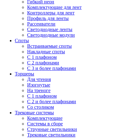
Гибкий неон
Комплектующие для лент
Контроллеры для лент
Профиль для ленты
Рассеиватели
Светодиодные ленты
Светодиодные модули
Споты
Встраиваемые споты
Накладные споты
С 1 плафоном
С 2 плафонами
С 3 и более плафонами
Торшеры
Для чтения
Изогнутые
На треноге
С 1 плафоном
С 2 и более плафонами
Со столиком
Трековые системы
Комплектующие
Системы в сборе
Струнные светильники
Трековые светильники