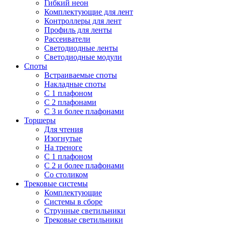
Гибкий неон
Комплектующие для лент
Контроллеры для лент
Профиль для ленты
Рассеиватели
Светодиодные ленты
Светодиодные модули
Споты
Встраиваемые споты
Накладные споты
С 1 плафоном
С 2 плафонами
С 3 и более плафонами
Торшеры
Для чтения
Изогнутые
На треноге
С 1 плафоном
С 2 и более плафонами
Со столиком
Трековые системы
Комплектующие
Системы в сборе
Струнные светильники
Трековые светильники