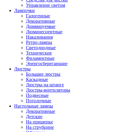
Управление светом
Лампочки
Галогенные
Декоративные
Диммируемые
Люминесцентные
Накаливания
Ретро-лампы
Светодиодные
Технические
Филаментные
Энергосберегающие
Люстры
Большие люстры
Каскадные
Люстры на штанге
Люстры-вентиляторы
Подвесные
Потолочные
Настольные лампы
Декоративные
Детские
На прищепке
На струбцине