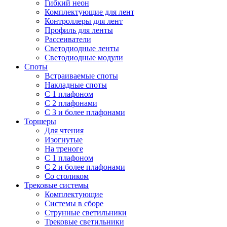
Гибкий неон
Комплектующие для лент
Контроллеры для лент
Профиль для ленты
Рассеиватели
Светодиодные ленты
Светодиодные модули
Споты
Встраиваемые споты
Накладные споты
С 1 плафоном
С 2 плафонами
С 3 и более плафонами
Торшеры
Для чтения
Изогнутые
На треноге
С 1 плафоном
С 2 и более плафонами
Со столиком
Трековые системы
Комплектующие
Системы в сборе
Струнные светильники
Трековые светильники