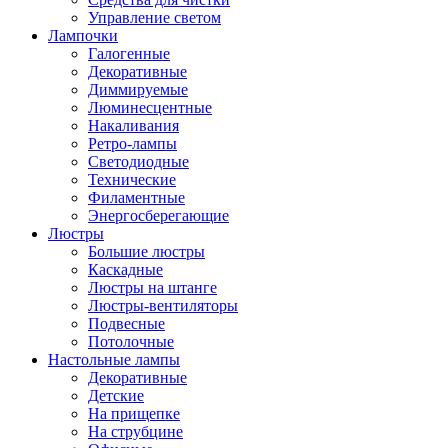
Управление светом
Лампочки
Галогенные
Декоративные
Диммируемые
Люминесцентные
Накаливания
Ретро-лампы
Светодиодные
Технические
Филаментные
Энергосберегающие
Люстры
Большие люстры
Каскадные
Люстры на штанге
Люстры-вентиляторы
Подвесные
Потолочные
Настольные лампы
Декоративные
Детские
На прищепке
На струбцине