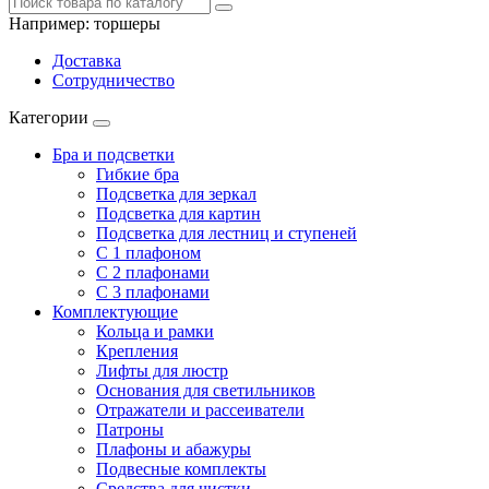
Например:
торшеры
Доставка
Сотрудничество
Категории
Бра и подсветки
Гибкие бра
Подсветка для зеркал
Подсветка для картин
Подсветка для лестниц и ступеней
С 1 плафоном
С 2 плафонами
С 3 плафонами
Комплектующие
Кольца и рамки
Крепления
Лифты для люстр
Основания для светильников
Отражатели и рассеиватели
Патроны
Плафоны и абажуры
Подвесные комплекты
Средства для чистки