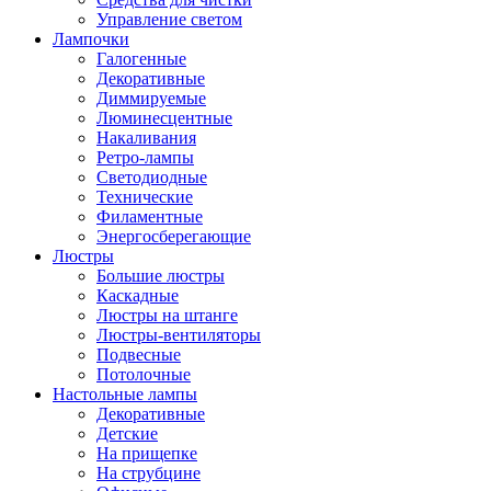
Управление светом
Лампочки
Галогенные
Декоративные
Диммируемые
Люминесцентные
Накаливания
Ретро-лампы
Светодиодные
Технические
Филаментные
Энергосберегающие
Люстры
Большие люстры
Каскадные
Люстры на штанге
Люстры-вентиляторы
Подвесные
Потолочные
Настольные лампы
Декоративные
Детские
На прищепке
На струбцине