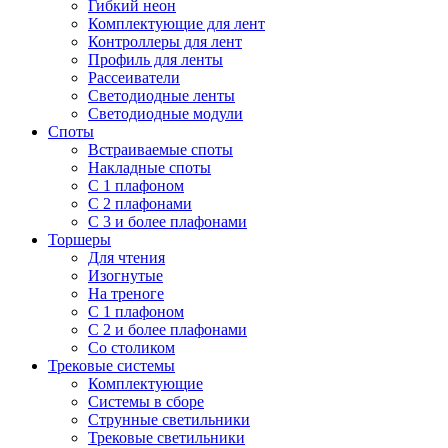
Гибкий неон
Комплектующие для лент
Контроллеры для лент
Профиль для ленты
Рассеиватели
Светодиодные ленты
Светодиодные модули
Споты
Встраиваемые споты
Накладные споты
С 1 плафоном
С 2 плафонами
С 3 и более плафонами
Торшеры
Для чтения
Изогнутые
На треноге
С 1 плафоном
С 2 и более плафонами
Со столиком
Трековые системы
Комплектующие
Системы в сборе
Струнные светильники
Трековые светильники