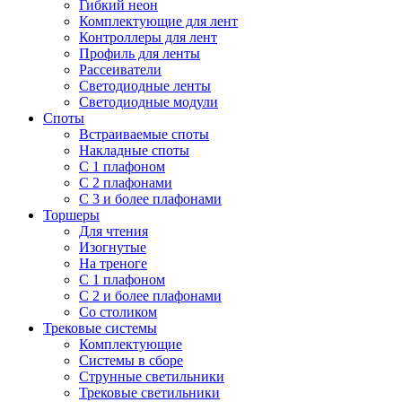
Гибкий неон
Комплектующие для лент
Контроллеры для лент
Профиль для ленты
Рассеиватели
Светодиодные ленты
Светодиодные модули
Споты
Встраиваемые споты
Накладные споты
С 1 плафоном
С 2 плафонами
С 3 и более плафонами
Торшеры
Для чтения
Изогнутые
На треноге
С 1 плафоном
С 2 и более плафонами
Со столиком
Трековые системы
Комплектующие
Системы в сборе
Струнные светильники
Трековые светильники