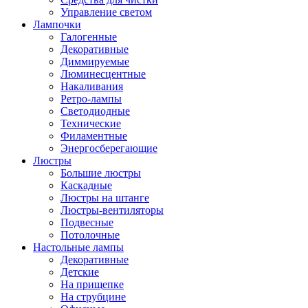
Управление светом
Лампочки
Галогенные
Декоративные
Диммируемые
Люминесцентные
Накаливания
Ретро-лампы
Светодиодные
Технические
Филаментные
Энергосберегающие
Люстры
Большие люстры
Каскадные
Люстры на штанге
Люстры-вентиляторы
Подвесные
Потолочные
Настольные лампы
Декоративные
Детские
На прищепке
На струбцине