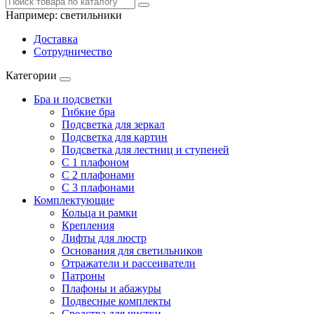
Например:
светильники
Доставка
Сотрудничество
Категории
Бра и подсветки
Гибкие бра
Подсветка для зеркал
Подсветка для картин
Подсветка для лестниц и ступеней
С 1 плафоном
С 2 плафонами
С 3 плафонами
Комплектующие
Кольца и рамки
Крепления
Лифты для люстр
Основания для светильников
Отражатели и рассеиватели
Патроны
Плафоны и абажуры
Подвесные комплекты
Средства для чистки