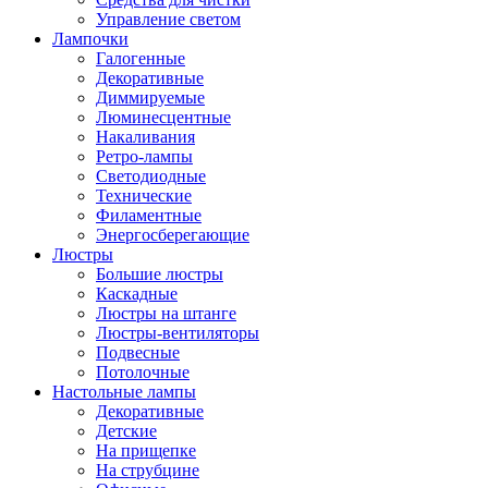
Управление светом
Лампочки
Галогенные
Декоративные
Диммируемые
Люминесцентные
Накаливания
Ретро-лампы
Светодиодные
Технические
Филаментные
Энергосберегающие
Люстры
Большие люстры
Каскадные
Люстры на штанге
Люстры-вентиляторы
Подвесные
Потолочные
Настольные лампы
Декоративные
Детские
На прищепке
На струбцине