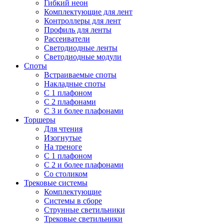
Гибкий неон
Комплектующие для лент
Контроллеры для лент
Профиль для ленты
Рассеиватели
Светодиодные ленты
Светодиодные модули
Споты
Встраиваемые споты
Накладные споты
С 1 плафоном
С 2 плафонами
С 3 и более плафонами
Торшеры
Для чтения
Изогнутые
На треноге
С 1 плафоном
С 2 и более плафонами
Со столиком
Трековые системы
Комплектующие
Системы в сборе
Струнные светильники
Трековые светильники