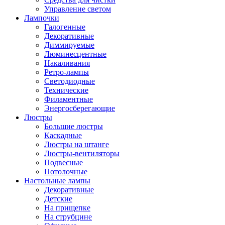
Управление светом
Лампочки
Галогенные
Декоративные
Диммируемые
Люминесцентные
Накаливания
Ретро-лампы
Светодиодные
Технические
Филаментные
Энергосберегающие
Люстры
Большие люстры
Каскадные
Люстры на штанге
Люстры-вентиляторы
Подвесные
Потолочные
Настольные лампы
Декоративные
Детские
На прищепке
На струбцине