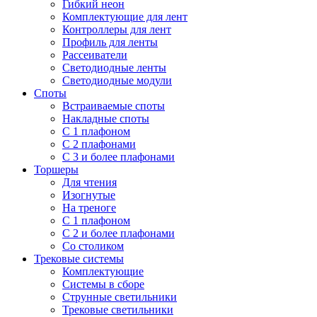
Гибкий неон
Комплектующие для лент
Контроллеры для лент
Профиль для ленты
Рассеиватели
Светодиодные ленты
Светодиодные модули
Споты
Встраиваемые споты
Накладные споты
С 1 плафоном
С 2 плафонами
С 3 и более плафонами
Торшеры
Для чтения
Изогнутые
На треноге
С 1 плафоном
С 2 и более плафонами
Со столиком
Трековые системы
Комплектующие
Системы в сборе
Струнные светильники
Трековые светильники