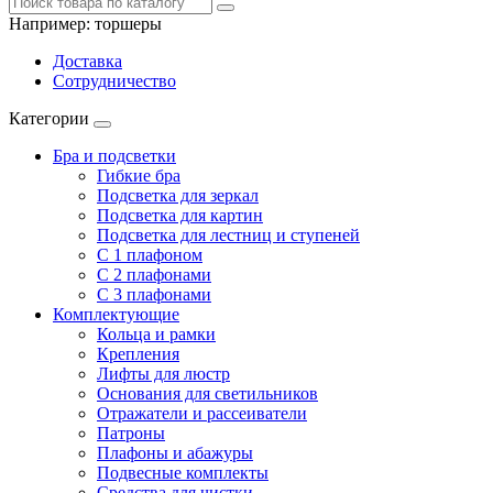
Например:
торшеры
Доставка
Сотрудничество
Категории
Бра и подсветки
Гибкие бра
Подсветка для зеркал
Подсветка для картин
Подсветка для лестниц и ступеней
С 1 плафоном
С 2 плафонами
С 3 плафонами
Комплектующие
Кольца и рамки
Крепления
Лифты для люстр
Основания для светильников
Отражатели и рассеиватели
Патроны
Плафоны и абажуры
Подвесные комплекты
Средства для чистки