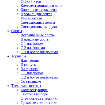
Гибкий неон
Комплектующие для лент
Контроллеры для лент
Профиль для ленты
Рассеиватели
Светодиодные ленты
Светодиодные модули
Споты
Встраиваемые споты
Накладные споты
С 1 плафоном
С 2 плафонами
С 3 и более плафонами
Торшеры
Для чтения
Изогнутые
На треноге
С 1 плафоном
С 2 и более плафонами
Со столиком
Трековые системы
Комплектующие
Системы в сборе
Струнные светильники
Трековые светильники