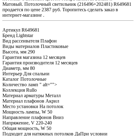
Матовый. Потолочный светильник (216496+202481) R649681
продается по цене 2387 руб. Торопитесь сделать заказ в
интернет-магазине .
Артикул
R649681
Бренд
Lightstar
Вид рассеивателя
Плафон
Виды материалов
Пластиковые
Высота, мм
290
Гарантия магазина
12 месяцев
Гарантия производителя
12 месяцев
Диаметр, мм
80
Интерьер
Для спальни
Каталог
Потолочные
Количество ламп
" alt="">
Коллекция
Rullo
Материал арматуры
Металл
Материал плафонов
Акрил
Место установки
На потолок
Мощность лампы, W
50
Направление плафонов
Вниз
Напряжение, V
220-240
Общая мощность, W
50
Подходит для натяжных потолков
ДаПри условии