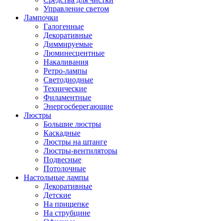
Управление светом
Лампочки
Галогенные
Декоративные
Диммируемые
Люминесцентные
Накаливания
Ретро-лампы
Светодиодные
Технические
Филаментные
Энергосберегающие
Люстры
Большие люстры
Каскадные
Люстры на штанге
Люстры-вентиляторы
Подвесные
Потолочные
Настольные лампы
Декоративные
Детские
На прищепке
На струбцине