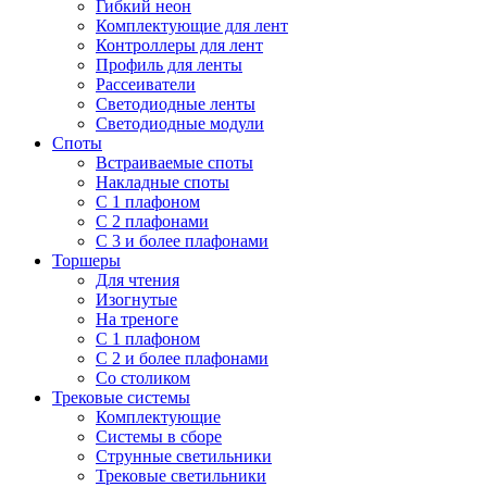
Гибкий неон
Комплектующие для лент
Контроллеры для лент
Профиль для ленты
Рассеиватели
Светодиодные ленты
Светодиодные модули
Споты
Встраиваемые споты
Накладные споты
С 1 плафоном
С 2 плафонами
С 3 и более плафонами
Торшеры
Для чтения
Изогнутые
На треноге
С 1 плафоном
С 2 и более плафонами
Со столиком
Трековые системы
Комплектующие
Системы в сборе
Струнные светильники
Трековые светильники