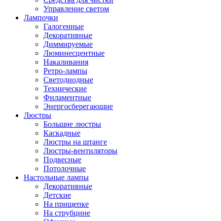
Управление светом
Лампочки
Галогенные
Декоративные
Диммируемые
Люминесцентные
Накаливания
Ретро-лампы
Светодиодные
Технические
Филаментные
Энергосберегающие
Люстры
Большие люстры
Каскадные
Люстры на штанге
Люстры-вентиляторы
Подвесные
Потолочные
Настольные лампы
Декоративные
Детские
На прищепке
На струбцине