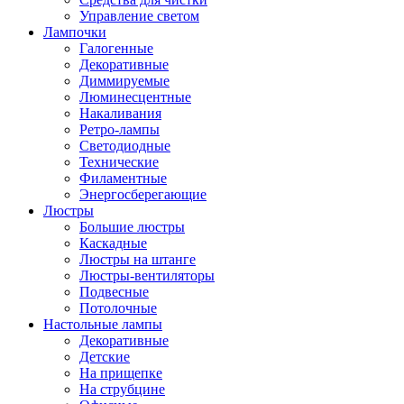
Управление светом
Лампочки
Галогенные
Декоративные
Диммируемые
Люминесцентные
Накаливания
Ретро-лампы
Светодиодные
Технические
Филаментные
Энергосберегающие
Люстры
Большие люстры
Каскадные
Люстры на штанге
Люстры-вентиляторы
Подвесные
Потолочные
Настольные лампы
Декоративные
Детские
На прищепке
На струбцине