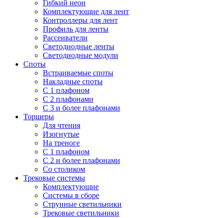
Гибкий неон
Комплектующие для лент
Контроллеры для лент
Профиль для ленты
Рассеиватели
Светодиодные ленты
Светодиодные модули
Споты
Встраиваемые споты
Накладные споты
С 1 плафоном
С 2 плафонами
С 3 и более плафонами
Торшеры
Для чтения
Изогнутые
На треноге
С 1 плафоном
С 2 и более плафонами
Со столиком
Трековые системы
Комплектующие
Системы в сборе
Струнные светильники
Трековые светильники