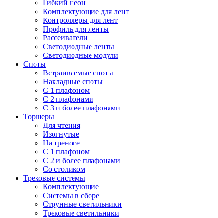
Гибкий неон
Комплектующие для лент
Контроллеры для лент
Профиль для ленты
Рассеиватели
Светодиодные ленты
Светодиодные модули
Споты
Встраиваемые споты
Накладные споты
С 1 плафоном
С 2 плафонами
С 3 и более плафонами
Торшеры
Для чтения
Изогнутые
На треноге
С 1 плафоном
С 2 и более плафонами
Со столиком
Трековые системы
Комплектующие
Системы в сборе
Струнные светильники
Трековые светильники