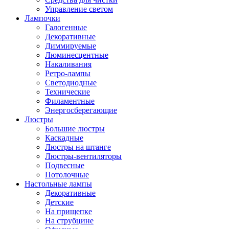
Управление светом
Лампочки
Галогенные
Декоративные
Диммируемые
Люминесцентные
Накаливания
Ретро-лампы
Светодиодные
Технические
Филаментные
Энергосберегающие
Люстры
Большие люстры
Каскадные
Люстры на штанге
Люстры-вентиляторы
Подвесные
Потолочные
Настольные лампы
Декоративные
Детские
На прищепке
На струбцине