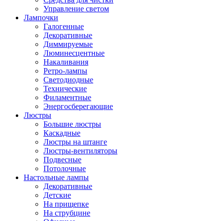
Управление светом
Лампочки
Галогенные
Декоративные
Диммируемые
Люминесцентные
Накаливания
Ретро-лампы
Светодиодные
Технические
Филаментные
Энергосберегающие
Люстры
Большие люстры
Каскадные
Люстры на штанге
Люстры-вентиляторы
Подвесные
Потолочные
Настольные лампы
Декоративные
Детские
На прищепке
На струбцине