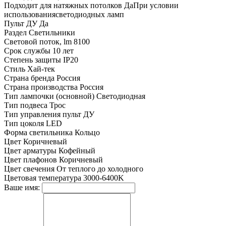
Подходит для натяжных потолков
ДаПри условии
использованиясветодиодных ламп
Пульт ДУ
Да
Раздел
Светильники
Световой поток, lm
8100
Срок службы
10 лет
Степень защиты
IP20
Стиль
Хай-тек
Страна бренда
Россия
Страна производства
Россия
Тип лампочки (основной)
Светодиодная
Тип подвеса
Трос
Тип управления
пульт ДУ
Тип цоколя
LED
Форма светильника
Кольцо
Цвет
Коричневый
Цвет арматуры
Кофейный
Цвет плафонов
Коричневый
Цвет свечения
От теплого до холодного
Цветовая температура
3000-6400K
Ваше имя: