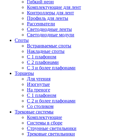
Гибкий неон
Комплектующие для лент
Контроллеры для лент
Профиль для ленты
Рассеиватели
Светодиодные ленты
Светодиодные модули
Споты
Встраиваемые споты
Накладные споты
С 1 плафоном
С 2 плафонами
С 3 и более плафонами
Торшеры
Для чтения
Изогнутые
На треноге
С 1 плафоном
С 2 и более плафонами
Со столиком
Трековые системы
Комплектующие
Системы в сборе
Струнные светильники
Трековые светильники