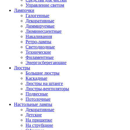
Управление светом
Лампочки
Галогенные
Декоративные
Диммируемые
Люминесцентные
Накаливания
Ретро-лампы
Светодиодные
Технические
Филаментные
Энергосберегающие
Люстры
Большие люстры
Каскадные
Люстры на штанге
Люстры-вентиляторы
Подвесные
Потолочные
Настольные лампы
Декоративные
Детские
На прищепке
На струбцине