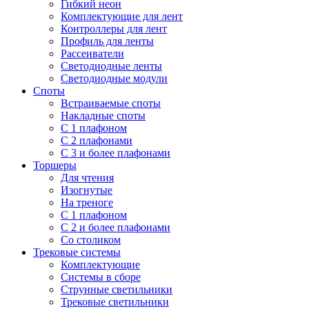
Гибкий неон
Комплектующие для лент
Контроллеры для лент
Профиль для ленты
Рассеиватели
Светодиодные ленты
Светодиодные модули
Споты
Встраиваемые споты
Накладные споты
С 1 плафоном
С 2 плафонами
С 3 и более плафонами
Торшеры
Для чтения
Изогнутые
На треноге
С 1 плафоном
С 2 и более плафонами
Со столиком
Трековые системы
Комплектующие
Системы в сборе
Струнные светильники
Трековые светильники