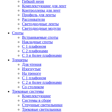
Гибкий неон
Комплектующие для лент
Контроллеры для лент
Профиль для ленты
Рассеиватели
Светодиодные ленты
Светодиодные модули
Споты
Встраиваемые споты
Накладные споты
С 1 плафоном
С 2 плафонами
С 3 и более плафонами
Торшеры
Для чтения
Изогнутые
На треноге
С 1 плафоном
С 2 и более плафонами
Со столиком
Трековые системы
Комплектующие
Системы в сборе
Струнные светильники
Трековые светильники