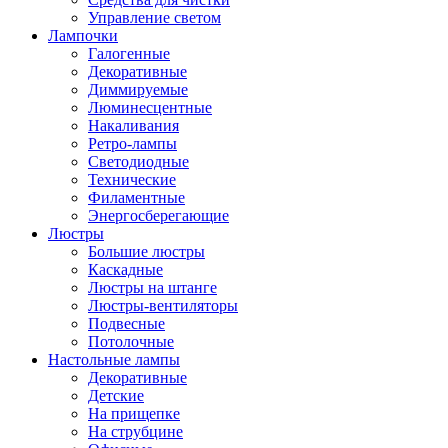
Управление светом
Лампочки
Галогенные
Декоративные
Диммируемые
Люминесцентные
Накаливания
Ретро-лампы
Светодиодные
Технические
Филаментные
Энергосберегающие
Люстры
Большие люстры
Каскадные
Люстры на штанге
Люстры-вентиляторы
Подвесные
Потолочные
Настольные лампы
Декоративные
Детские
На прищепке
На струбцине