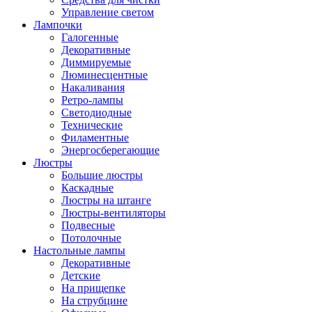
Управление светом
Лампочки
Галогенные
Декоративные
Диммируемые
Люминесцентные
Накаливания
Ретро-лампы
Светодиодные
Технические
Филаментные
Энергосберегающие
Люстры
Большие люстры
Каскадные
Люстры на штанге
Люстры-вентиляторы
Подвесные
Потолочные
Настольные лампы
Декоративные
Детские
На прищепке
На струбцине