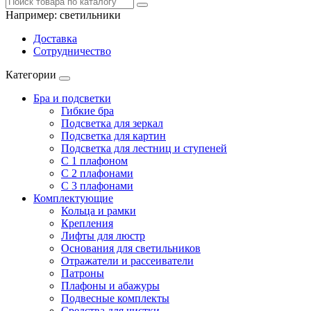
Например:
светильники
Доставка
Сотрудничество
Категории
Бра и подсветки
Гибкие бра
Подсветка для зеркал
Подсветка для картин
Подсветка для лестниц и ступеней
С 1 плафоном
С 2 плафонами
С 3 плафонами
Комплектующие
Кольца и рамки
Крепления
Лифты для люстр
Основания для светильников
Отражатели и рассеиватели
Патроны
Плафоны и абажуры
Подвесные комплекты
Средства для чистки