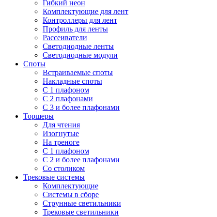
Гибкий неон
Комплектующие для лент
Контроллеры для лент
Профиль для ленты
Рассеиватели
Светодиодные ленты
Светодиодные модули
Споты
Встраиваемые споты
Накладные споты
С 1 плафоном
С 2 плафонами
С 3 и более плафонами
Торшеры
Для чтения
Изогнутые
На треноге
С 1 плафоном
С 2 и более плафонами
Со столиком
Трековые системы
Комплектующие
Системы в сборе
Струнные светильники
Трековые светильники