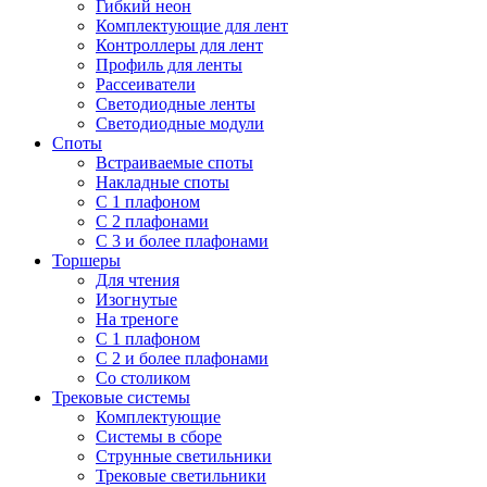
Гибкий неон
Комплектующие для лент
Контроллеры для лент
Профиль для ленты
Рассеиватели
Светодиодные ленты
Светодиодные модули
Споты
Встраиваемые споты
Накладные споты
С 1 плафоном
С 2 плафонами
С 3 и более плафонами
Торшеры
Для чтения
Изогнутые
На треноге
С 1 плафоном
С 2 и более плафонами
Со столиком
Трековые системы
Комплектующие
Системы в сборе
Струнные светильники
Трековые светильники