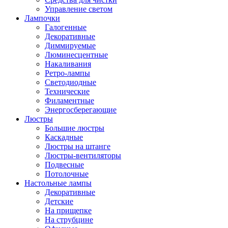
Управление светом
Лампочки
Галогенные
Декоративные
Диммируемые
Люминесцентные
Накаливания
Ретро-лампы
Светодиодные
Технические
Филаментные
Энергосберегающие
Люстры
Большие люстры
Каскадные
Люстры на штанге
Люстры-вентиляторы
Подвесные
Потолочные
Настольные лампы
Декоративные
Детские
На прищепке
На струбцине