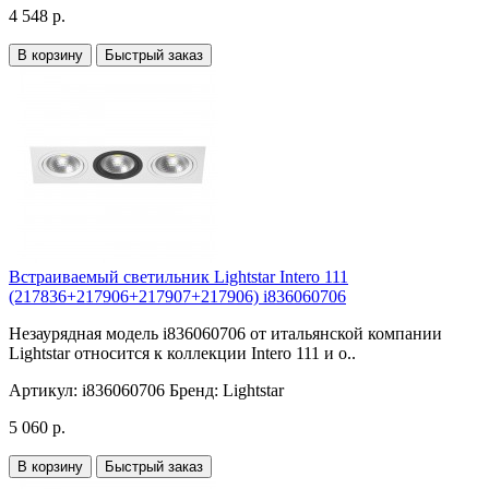
4 548 р.
В корзину
Быстрый заказ
Встраиваемый светильник Lightstar Intero 111
(217836+217906+217907+217906) i836060706
Незаурядная модель i836060706 от итальянской компании
Lightstar относится к коллекции Intero 111 и о..
Артикул:
i836060706
Бренд:
Lightstar
5 060 р.
В корзину
Быстрый заказ