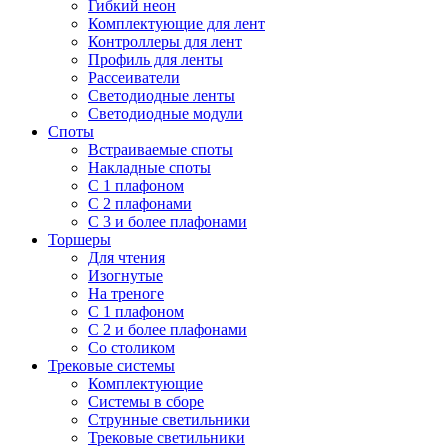
Гибкий неон
Комплектующие для лент
Контроллеры для лент
Профиль для ленты
Рассеиватели
Светодиодные ленты
Светодиодные модули
Споты
Встраиваемые споты
Накладные споты
С 1 плафоном
С 2 плафонами
С 3 и более плафонами
Торшеры
Для чтения
Изогнутые
На треноге
С 1 плафоном
С 2 и более плафонами
Со столиком
Трековые системы
Комплектующие
Системы в сборе
Струнные светильники
Трековые светильники