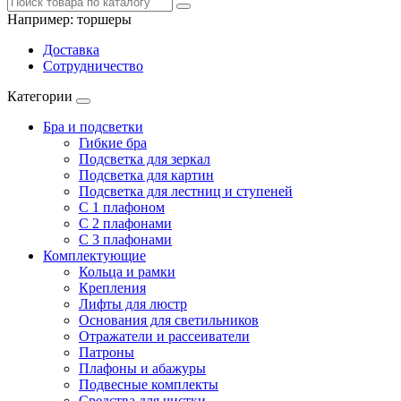
Например:
торшеры
Доставка
Сотрудничество
Категории
Бра и подсветки
Гибкие бра
Подсветка для зеркал
Подсветка для картин
Подсветка для лестниц и ступеней
С 1 плафоном
С 2 плафонами
С 3 плафонами
Комплектующие
Кольца и рамки
Крепления
Лифты для люстр
Основания для светильников
Отражатели и рассеиватели
Патроны
Плафоны и абажуры
Подвесные комплекты
Средства для чистки