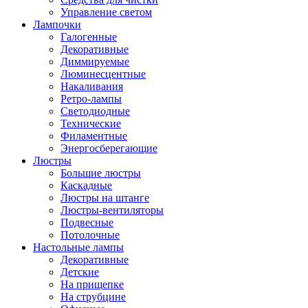
Управление светом
Лампочки
Галогенные
Декоративные
Диммируемые
Люминесцентные
Накаливания
Ретро-лампы
Светодиодные
Технические
Филаментные
Энергосберегающие
Люстры
Большие люстры
Каскадные
Люстры на штанге
Люстры-вентиляторы
Подвесные
Потолочные
Настольные лампы
Декоративные
Детские
На прищепке
На струбцине