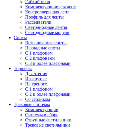
Гибкий неон
Комплектующие для лент
Контроллеры для лент
Профиль для ленты
Рассеиватели
Светодиодные ленты
Светодиодные модули
Споты
Встраиваемые споты
Накладные споты
С 1 плафоном
С 2 плафонами
С 3 и более плафонами
Торшеры
Для чтения
Изогнутые
На треноге
С 1 плафоном
С 2 и более плафонами
Со столиком
Трековые системы
Комплектующие
Системы в сборе
Струнные светильники
Трековые светильники