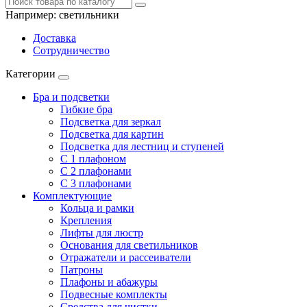
Например:
светильники
Доставка
Сотрудничество
Категории
Бра и подсветки
Гибкие бра
Подсветка для зеркал
Подсветка для картин
Подсветка для лестниц и ступеней
С 1 плафоном
С 2 плафонами
С 3 плафонами
Комплектующие
Кольца и рамки
Крепления
Лифты для люстр
Основания для светильников
Отражатели и рассеиватели
Патроны
Плафоны и абажуры
Подвесные комплекты
Средства для чистки