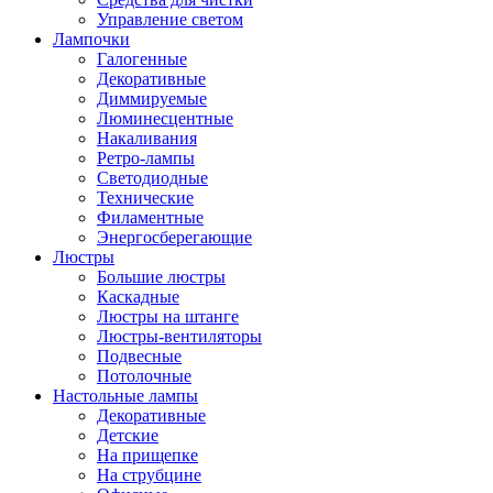
Управление светом
Лампочки
Галогенные
Декоративные
Диммируемые
Люминесцентные
Накаливания
Ретро-лампы
Светодиодные
Технические
Филаментные
Энергосберегающие
Люстры
Большие люстры
Каскадные
Люстры на штанге
Люстры-вентиляторы
Подвесные
Потолочные
Настольные лампы
Декоративные
Детские
На прищепке
На струбцине