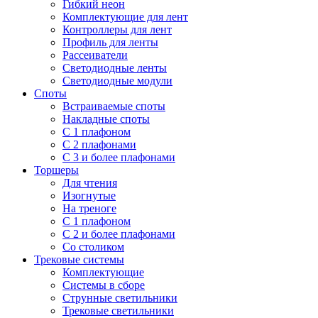
Гибкий неон
Комплектующие для лент
Контроллеры для лент
Профиль для ленты
Рассеиватели
Светодиодные ленты
Светодиодные модули
Споты
Встраиваемые споты
Накладные споты
С 1 плафоном
С 2 плафонами
С 3 и более плафонами
Торшеры
Для чтения
Изогнутые
На треноге
С 1 плафоном
С 2 и более плафонами
Со столиком
Трековые системы
Комплектующие
Системы в сборе
Струнные светильники
Трековые светильники