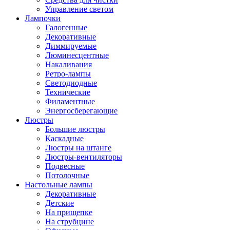
Управление светом
Лампочки
Галогенные
Декоративные
Диммируемые
Люминесцентные
Накаливания
Ретро-лампы
Светодиодные
Технические
Филаментные
Энергосберегающие
Люстры
Большие люстры
Каскадные
Люстры на штанге
Люстры-вентиляторы
Подвесные
Потолочные
Настольные лампы
Декоративные
Детские
На прищепке
На струбцине