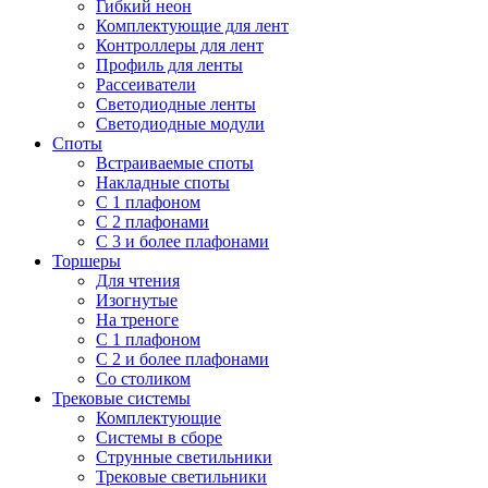
Гибкий неон
Комплектующие для лент
Контроллеры для лент
Профиль для ленты
Рассеиватели
Светодиодные ленты
Светодиодные модули
Споты
Встраиваемые споты
Накладные споты
С 1 плафоном
С 2 плафонами
С 3 и более плафонами
Торшеры
Для чтения
Изогнутые
На треноге
С 1 плафоном
С 2 и более плафонами
Со столиком
Трековые системы
Комплектующие
Системы в сборе
Струнные светильники
Трековые светильники