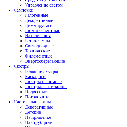
Управление светом
Лампочки
Галогенные
Декоративные
Диммируемые
Люминесцентные
Накаливания
Ретро-лампы
Светодиодные
Технические
Филаментные
Энергосберегающие
Люстры
Большие люстры
Каскадные
Люстры на штанге
Люстры-вентиляторы
Подвесные
Потолочные
Настольные лампы
Декоративные
Детские
На прищепке
На струбцине