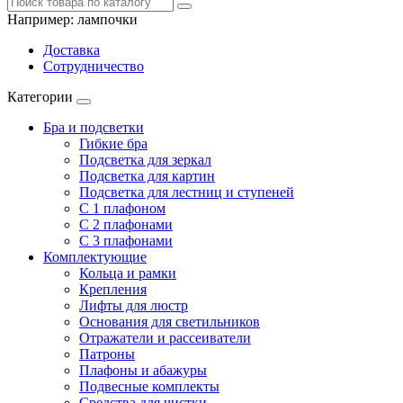
Например:
лампочки
Доставка
Сотрудничество
Категории
Бра и подсветки
Гибкие бра
Подсветка для зеркал
Подсветка для картин
Подсветка для лестниц и ступеней
С 1 плафоном
С 2 плафонами
С 3 плафонами
Комплектующие
Кольца и рамки
Крепления
Лифты для люстр
Основания для светильников
Отражатели и рассеиватели
Патроны
Плафоны и абажуры
Подвесные комплекты
Средства для чистки