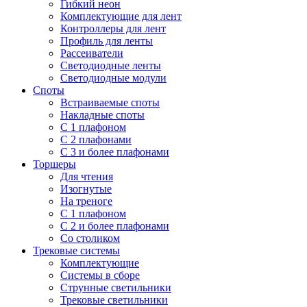
Гибкий неон
Комплектующие для лент
Контроллеры для лент
Профиль для ленты
Рассеиватели
Светодиодные ленты
Светодиодные модули
Споты
Встраиваемые споты
Накладные споты
С 1 плафоном
С 2 плафонами
С 3 и более плафонами
Торшеры
Для чтения
Изогнутые
На треноге
С 1 плафоном
С 2 и более плафонами
Со столиком
Трековые системы
Комплектующие
Системы в сборе
Струнные светильники
Трековые светильники