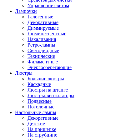
Управление светом
Лампочки
Галогенные
Декоративные
Диммируемые
Люминесцентные
Накаливания
Ретро-лампы
Светодиодные
Технические
Филаментные
Энергосберегающие
Люстры
Большие люстры
Каскадные
Люстры на штанге
Люстры-вентиляторы
Подвесные
Потолочные
Настольные лампы
Декоративные
Детские
На прищепке
На струбцине