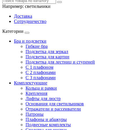
Например:
светильники
Доставка
Сотрудничество
Категории
Бра и подсветки
Гибкие бра
Подсветка для зеркал
Подсветка для картин
Подсветка для лестниц и ступеней
С 1 плафоном
С 2 плафонами
С 3 плафонами
Комплектующие
Кольца и рамки
Крепления
Лифты для люстр
Основания для светильников
Отражатели и рассеиватели
Патроны
Плафоны и абажуры
Подвесные комплекты
Средства для чистки