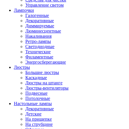
Управление светом
Лампочки
Галогенные
Декоративные
Диммируемые
Люминесцентные
Накаливания
Ретро-лампы
Светодиодные
Технические
Филаментные
Энергосберегающие
Люстры
Большие люстры
Каскадные
Люстры на штанге
Люстры-вентиляторы
Подвесные
Потолочные
Настольные лампы
Декоративные
Детские
На прищепке
На струбцине