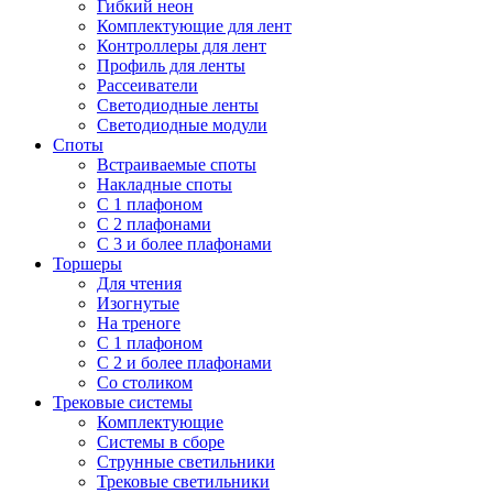
Гибкий неон
Комплектующие для лент
Контроллеры для лент
Профиль для ленты
Рассеиватели
Светодиодные ленты
Светодиодные модули
Споты
Встраиваемые споты
Накладные споты
С 1 плафоном
С 2 плафонами
С 3 и более плафонами
Торшеры
Для чтения
Изогнутые
На треноге
С 1 плафоном
С 2 и более плафонами
Со столиком
Трековые системы
Комплектующие
Системы в сборе
Струнные светильники
Трековые светильники