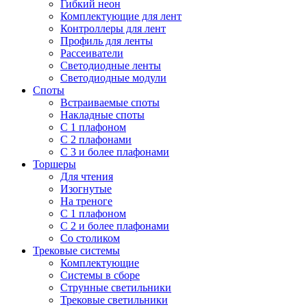
Гибкий неон
Комплектующие для лент
Контроллеры для лент
Профиль для ленты
Рассеиватели
Светодиодные ленты
Светодиодные модули
Споты
Встраиваемые споты
Накладные споты
С 1 плафоном
С 2 плафонами
С 3 и более плафонами
Торшеры
Для чтения
Изогнутые
На треноге
С 1 плафоном
С 2 и более плафонами
Со столиком
Трековые системы
Комплектующие
Системы в сборе
Струнные светильники
Трековые светильники