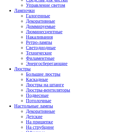
Управление светом
Лампочки
Галогенные
Декоративные
Диммируемые
Люминесцентные
Накаливания
Ретро-лампы
Светодиодные
Технические
Филаментные
Энергосберегающие
Люстры
Большие люстры
Каскадные
Люстры на штанге
Люстры-вентиляторы
Подвесные
Потолочные
Настольные лампы
Декоративные
Детские
На прищепке
На струбцине