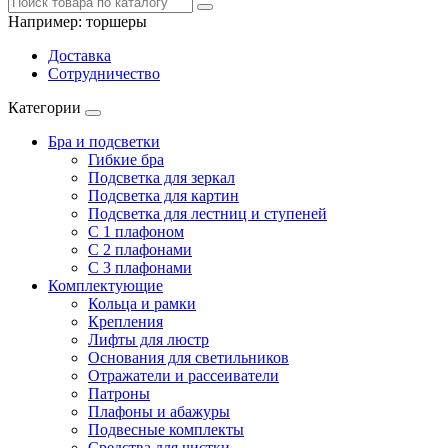
Например:
торшеры
Доставка
Сотрудничество
Категории
Бра и подсветки
Гибкие бра
Подсветка для зеркал
Подсветка для картин
Подсветка для лестниц и ступеней
С 1 плафоном
С 2 плафонами
С 3 плафонами
Комплектующие
Кольца и рамки
Крепления
Лифты для люстр
Основания для светильников
Отражатели и рассеиватели
Патроны
Плафоны и абажуры
Подвесные комплекты
Средства для чистки