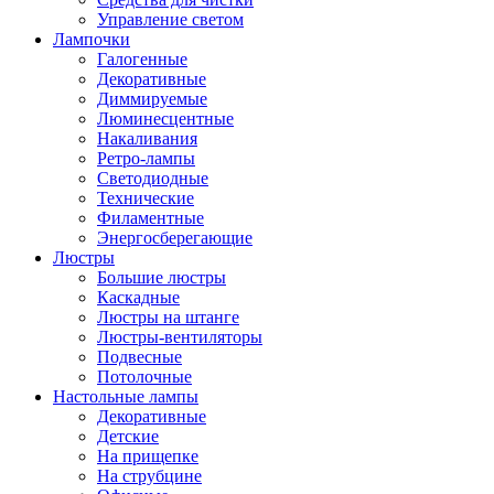
Управление светом
Лампочки
Галогенные
Декоративные
Диммируемые
Люминесцентные
Накаливания
Ретро-лампы
Светодиодные
Технические
Филаментные
Энергосберегающие
Люстры
Большие люстры
Каскадные
Люстры на штанге
Люстры-вентиляторы
Подвесные
Потолочные
Настольные лампы
Декоративные
Детские
На прищепке
На струбцине