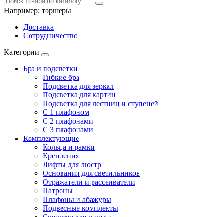
Например:
торшеры
Доставка
Сотрудничество
Категории
Бра и подсветки
Гибкие бра
Подсветка для зеркал
Подсветка для картин
Подсветка для лестниц и ступеней
С 1 плафоном
С 2 плафонами
С 3 плафонами
Комплектующие
Кольца и рамки
Крепления
Лифты для люстр
Основания для светильников
Отражатели и рассеиватели
Патроны
Плафоны и абажуры
Подвесные комплекты
Средства для чистки