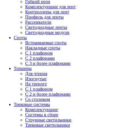
Гибкий неон
Комплектующие для лент
Контроллеры для лент
Профиль для ленты
Рассеиватели
Светодиодные ленты
Светодиодные модули
Споты
Встраиваемые споты
Накладные споты
С 1 плафоном
С 2 плафонами
С 3 и более плафонами
Торшеры
Для чтения
Изогнутые
На треноге
С 1 плафоном
С 2 и более плафонами
Со столиком
Трековые системы
Комплектующие
Системы в сборе
Струнные светильники
Трековые светильники