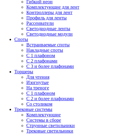
Гибкий неон
Комплектующие для лент
Контроллеры для лент
Профиль для ленты
Рассеиватели
Светодиодные ленты
Светодиодные модули
Споты
Встраиваемые споты
Накладные споты
С 1 плафоном
С 2 плафонами
С 3 и более плафонами
Торшеры
Для чтения
Изогнутые
На треноге
С 1 плафоном
С 2 и более плафонами
Со столиком
Трековые системы
Комплектующие
Системы в сборе
Струнные светильники
Трековые светильники