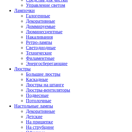
Управление светом
Лампочки
Галогенные
Декоративные
Диммируемые
Люминесцентные
Накаливания
Ретро-лампы
Светодиодные
Технические
Филаментные
Энергосберегающие
Люстры
Большие люстры
Каскадные
Люстры на штанге
Люстры-вентиляторы
Подвесные
Потолочные
Настольные лампы
Декоративные
Детские
На прищепке
На струбцине