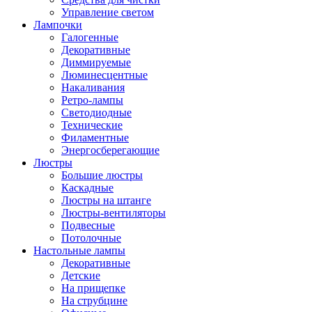
Управление светом
Лампочки
Галогенные
Декоративные
Диммируемые
Люминесцентные
Накаливания
Ретро-лампы
Светодиодные
Технические
Филаментные
Энергосберегающие
Люстры
Большие люстры
Каскадные
Люстры на штанге
Люстры-вентиляторы
Подвесные
Потолочные
Настольные лампы
Декоративные
Детские
На прищепке
На струбцине