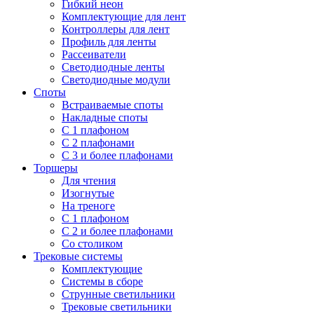
Гибкий неон
Комплектующие для лент
Контроллеры для лент
Профиль для ленты
Рассеиватели
Светодиодные ленты
Светодиодные модули
Споты
Встраиваемые споты
Накладные споты
С 1 плафоном
С 2 плафонами
С 3 и более плафонами
Торшеры
Для чтения
Изогнутые
На треноге
С 1 плафоном
С 2 и более плафонами
Со столиком
Трековые системы
Комплектующие
Системы в сборе
Струнные светильники
Трековые светильники