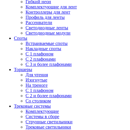
Гибкий неон
Комплектующие для лент
Контроллеры для лент
Профиль для ленты
Рассеиватели
Светодиодные ленты
Светодиодные модули
Споты
Встраиваемые споты
Накладные споты
С 1 плафоном
С 2 плафонами
С 3 и более плафонами
Торшеры
Для чтения
Изогнутые
На треноге
С 1 плафоном
С 2 и более плафонами
Со столиком
Трековые системы
Комплектующие
Системы в сборе
Струнные светильники
Трековые светильники