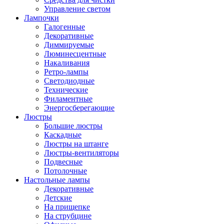
Управление светом
Лампочки
Галогенные
Декоративные
Диммируемые
Люминесцентные
Накаливания
Ретро-лампы
Светодиодные
Технические
Филаментные
Энергосберегающие
Люстры
Большие люстры
Каскадные
Люстры на штанге
Люстры-вентиляторы
Подвесные
Потолочные
Настольные лампы
Декоративные
Детские
На прищепке
На струбцине