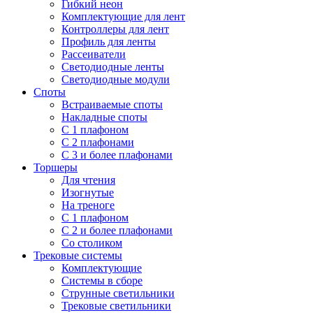
Гибкий неон
Комплектующие для лент
Контроллеры для лент
Профиль для ленты
Рассеиватели
Светодиодные ленты
Светодиодные модули
Споты
Встраиваемые споты
Накладные споты
С 1 плафоном
С 2 плафонами
С 3 и более плафонами
Торшеры
Для чтения
Изогнутые
На треноге
С 1 плафоном
С 2 и более плафонами
Со столиком
Трековые системы
Комплектующие
Системы в сборе
Струнные светильники
Трековые светильники