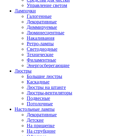
Управление светом
Лампочки
Галогенные
Декоративные
Диммируемые
Люминесцентные
Накаливания
Ретро-лампы
Светодиодные
Технические
Филаментные
Энергосберегающие
Люстры
Большие люстры
Каскадные
Люстры на штанге
Люстры-вентиляторы
Подвесные
Потолочные
Настольные лампы
Декоративные
Детские
На прищепке
На струбцине