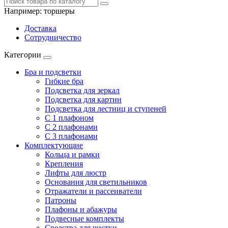
Например:
торшеры
Доставка
Сотрудничество
Категории
Бра и подсветки
Гибкие бра
Подсветка для зеркал
Подсветка для картин
Подсветка для лестниц и ступеней
С 1 плафоном
С 2 плафонами
С 3 плафонами
Комплектующие
Кольца и рамки
Крепления
Лифты для люстр
Основания для светильников
Отражатели и рассеиватели
Патроны
Плафоны и абажуры
Подвесные комплекты
Средства для чистки