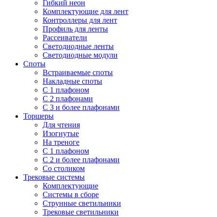
Гибкий неон
Комплектующие для лент
Контроллеры для лент
Профиль для ленты
Рассеиватели
Светодиодные ленты
Светодиодные модули
Споты
Встраиваемые споты
Накладные споты
С 1 плафоном
С 2 плафонами
С 3 и более плафонами
Торшеры
Для чтения
Изогнутые
На треноге
С 1 плафоном
С 2 и более плафонами
Со столиком
Трековые системы
Комплектующие
Системы в сборе
Струнные светильники
Трековые светильники