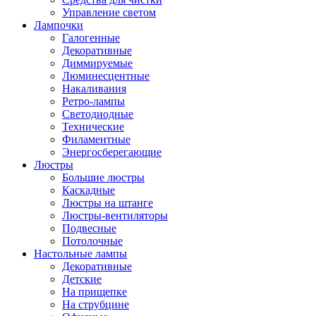
Управление светом
Лампочки
Галогенные
Декоративные
Диммируемые
Люминесцентные
Накаливания
Ретро-лампы
Светодиодные
Технические
Филаментные
Энергосберегающие
Люстры
Большие люстры
Каскадные
Люстры на штанге
Люстры-вентиляторы
Подвесные
Потолочные
Настольные лампы
Декоративные
Детские
На прищепке
На струбцине