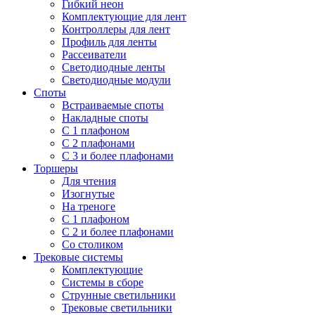
Гибкий неон
Комплектующие для лент
Контроллеры для лент
Профиль для ленты
Рассеиватели
Светодиодные ленты
Светодиодные модули
Споты
Встраиваемые споты
Накладные споты
С 1 плафоном
С 2 плафонами
С 3 и более плафонами
Торшеры
Для чтения
Изогнутые
На треноге
С 1 плафоном
С 2 и более плафонами
Со столиком
Трековые системы
Комплектующие
Системы в сборе
Струнные светильники
Трековые светильники