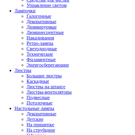
Управление светом
Лампочки
Галогенные
Декоративные
Диммируемые
Люминесцентные
Накаливания
Ретро-лампы
Светодиодные
Технические
Филаментные
Энергосберегающие
Люстры
Большие люстры
Каскадные
Люстры на штанге
Люстры-вентиляторы
Подвесные
Потолочные
Настольные лампы
Декоративные
Детские
На прищепке
На струбцине