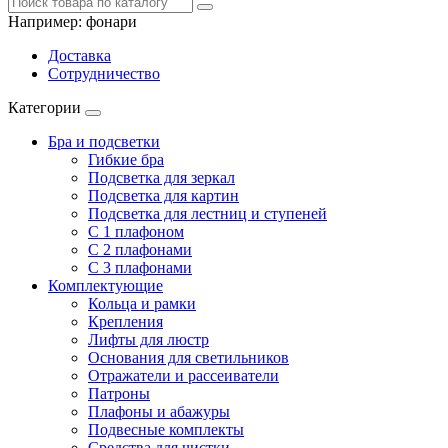
Например:
фонари
Доставка
Сотрудничество
Категории
Бра и подсветки
Гибкие бра
Подсветка для зеркал
Подсветка для картин
Подсветка для лестниц и ступеней
С 1 плафоном
С 2 плафонами
С 3 плафонами
Комплектующие
Кольца и рамки
Крепления
Лифты для люстр
Основания для светильников
Отражатели и рассеиватели
Патроны
Плафоны и абажуры
Подвесные комплекты
Средства для чистки