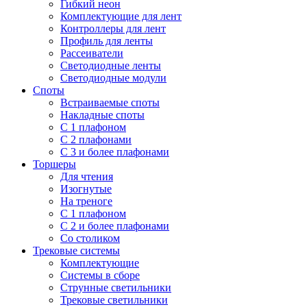
Гибкий неон
Комплектующие для лент
Контроллеры для лент
Профиль для ленты
Рассеиватели
Светодиодные ленты
Светодиодные модули
Споты
Встраиваемые споты
Накладные споты
С 1 плафоном
С 2 плафонами
С 3 и более плафонами
Торшеры
Для чтения
Изогнутые
На треноге
С 1 плафоном
С 2 и более плафонами
Со столиком
Трековые системы
Комплектующие
Системы в сборе
Струнные светильники
Трековые светильники