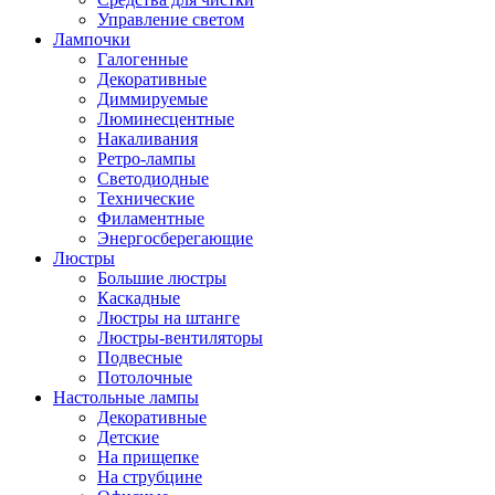
Управление светом
Лампочки
Галогенные
Декоративные
Диммируемые
Люминесцентные
Накаливания
Ретро-лампы
Светодиодные
Технические
Филаментные
Энергосберегающие
Люстры
Большие люстры
Каскадные
Люстры на штанге
Люстры-вентиляторы
Подвесные
Потолочные
Настольные лампы
Декоративные
Детские
На прищепке
На струбцине