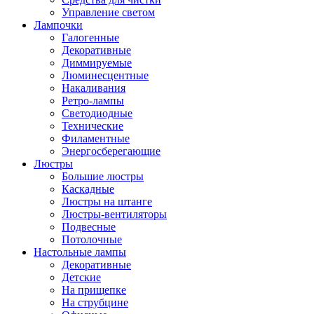
Управление светом
Лампочки
Галогенные
Декоративные
Диммируемые
Люминесцентные
Накаливания
Ретро-лампы
Светодиодные
Технические
Филаментные
Энергосберегающие
Люстры
Большие люстры
Каскадные
Люстры на штанге
Люстры-вентиляторы
Подвесные
Потолочные
Настольные лампы
Декоративные
Детские
На прищепке
На струбцине