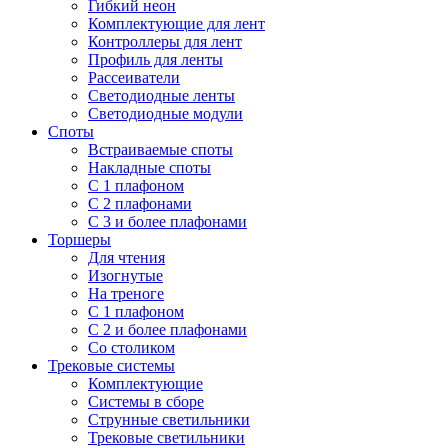
Гибкий неон
Комплектующие для лент
Контроллеры для лент
Профиль для ленты
Рассеиватели
Светодиодные ленты
Светодиодные модули
Споты
Встраиваемые споты
Накладные споты
С 1 плафоном
С 2 плафонами
С 3 и более плафонами
Торшеры
Для чтения
Изогнутые
На треноге
С 1 плафоном
С 2 и более плафонами
Со столиком
Трековые системы
Комплектующие
Системы в сборе
Струнные светильники
Трековые светильники