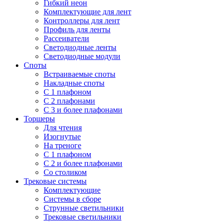
Гибкий неон
Комплектующие для лент
Контроллеры для лент
Профиль для ленты
Рассеиватели
Светодиодные ленты
Светодиодные модули
Споты
Встраиваемые споты
Накладные споты
С 1 плафоном
С 2 плафонами
С 3 и более плафонами
Торшеры
Для чтения
Изогнутые
На треноге
С 1 плафоном
С 2 и более плафонами
Со столиком
Трековые системы
Комплектующие
Системы в сборе
Струнные светильники
Трековые светильники