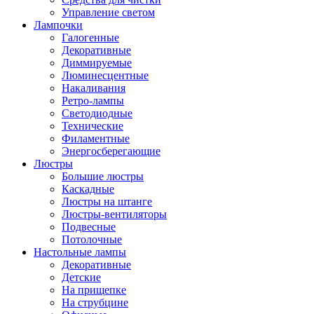
Управление светом
Лампочки
Галогенные
Декоративные
Диммируемые
Люминесцентные
Накаливания
Ретро-лампы
Светодиодные
Технические
Филаментные
Энергосберегающие
Люстры
Большие люстры
Каскадные
Люстры на штанге
Люстры-вентиляторы
Подвесные
Потолочные
Настольные лампы
Декоративные
Детские
На прищепке
На струбцине