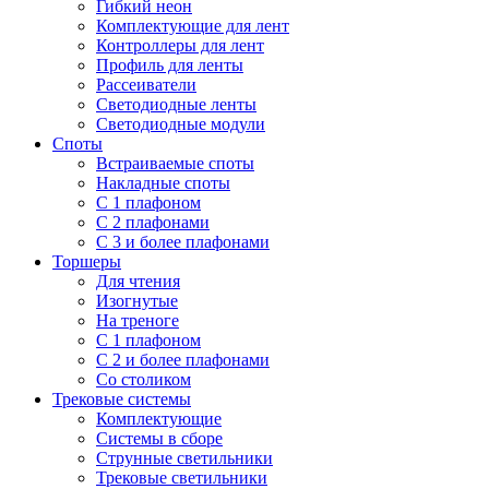
Гибкий неон
Комплектующие для лент
Контроллеры для лент
Профиль для ленты
Рассеиватели
Светодиодные ленты
Светодиодные модули
Споты
Встраиваемые споты
Накладные споты
С 1 плафоном
С 2 плафонами
С 3 и более плафонами
Торшеры
Для чтения
Изогнутые
На треноге
С 1 плафоном
С 2 и более плафонами
Со столиком
Трековые системы
Комплектующие
Системы в сборе
Струнные светильники
Трековые светильники