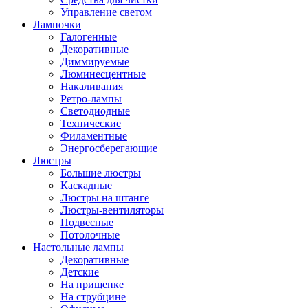
Управление светом
Лампочки
Галогенные
Декоративные
Диммируемые
Люминесцентные
Накаливания
Ретро-лампы
Светодиодные
Технические
Филаментные
Энергосберегающие
Люстры
Большие люстры
Каскадные
Люстры на штанге
Люстры-вентиляторы
Подвесные
Потолочные
Настольные лампы
Декоративные
Детские
На прищепке
На струбцине