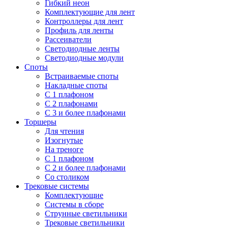
Гибкий неон
Комплектующие для лент
Контроллеры для лент
Профиль для ленты
Рассеиватели
Светодиодные ленты
Светодиодные модули
Споты
Встраиваемые споты
Накладные споты
С 1 плафоном
С 2 плафонами
С 3 и более плафонами
Торшеры
Для чтения
Изогнутые
На треноге
С 1 плафоном
С 2 и более плафонами
Со столиком
Трековые системы
Комплектующие
Системы в сборе
Струнные светильники
Трековые светильники