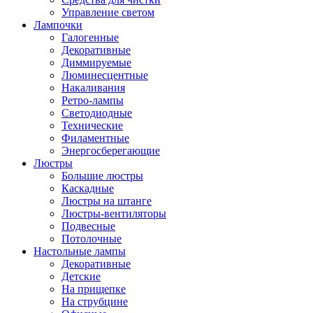
Управление светом
Лампочки
Галогенные
Декоративные
Диммируемые
Люминесцентные
Накаливания
Ретро-лампы
Светодиодные
Технические
Филаментные
Энергосберегающие
Люстры
Большие люстры
Каскадные
Люстры на штанге
Люстры-вентиляторы
Подвесные
Потолочные
Настольные лампы
Декоративные
Детские
На прищепке
На струбцине