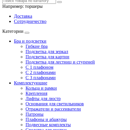
Например:
торшеры
Доставка
Сотрудничество
Категории
Бра и подсветки
Гибкие бра
Подсветка для зеркал
Подсветка для картин
Подсветка для лестниц и ступеней
С 1 плафоном
С 2 плафонами
С 3 плафонами
Комплектующие
Кольца и рамки
Крепления
Лифты для люстр
Основания для светильников
Отражатели и рассеиватели
Патроны
Плафоны и абажуры
Подвесные комплекты
Средства для чистки