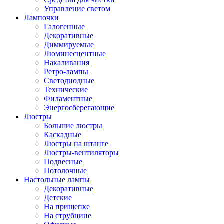
Управление светом
Лампочки
Галогенные
Декоративные
Диммируемые
Люминесцентные
Накаливания
Ретро-лампы
Светодиодные
Технические
Филаментные
Энергосберегающие
Люстры
Большие люстры
Каскадные
Люстры на штанге
Люстры-вентиляторы
Подвесные
Потолочные
Настольные лампы
Декоративные
Детские
На прищепке
На струбцине