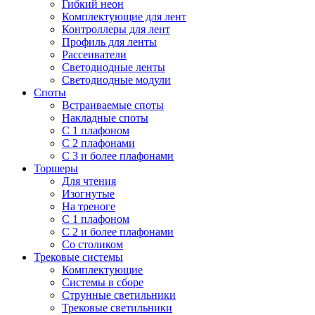
Гибкий неон
Комплектующие для лент
Контроллеры для лент
Профиль для ленты
Рассеиватели
Светодиодные ленты
Светодиодные модули
Споты
Встраиваемые споты
Накладные споты
С 1 плафоном
С 2 плафонами
С 3 и более плафонами
Торшеры
Для чтения
Изогнутые
На треноге
С 1 плафоном
С 2 и более плафонами
Со столиком
Трековые системы
Комплектующие
Системы в сборе
Струнные светильники
Трековые светильники