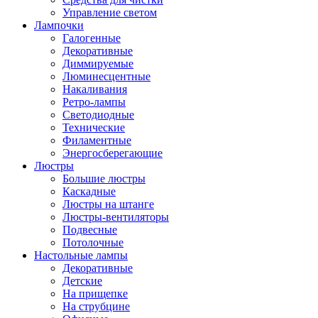
Управление светом
Лампочки
Галогенные
Декоративные
Диммируемые
Люминесцентные
Накаливания
Ретро-лампы
Светодиодные
Технические
Филаментные
Энергосберегающие
Люстры
Большие люстры
Каскадные
Люстры на штанге
Люстры-вентиляторы
Подвесные
Потолочные
Настольные лампы
Декоративные
Детские
На прищепке
На струбцине