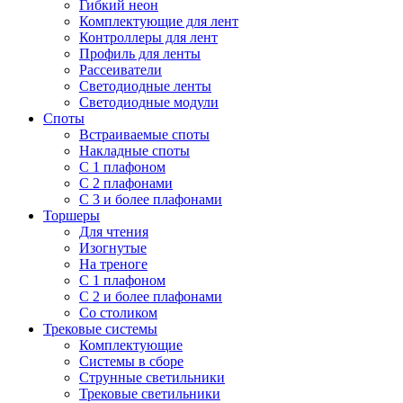
Гибкий неон
Комплектующие для лент
Контроллеры для лент
Профиль для ленты
Рассеиватели
Светодиодные ленты
Светодиодные модули
Споты
Встраиваемые споты
Накладные споты
С 1 плафоном
С 2 плафонами
С 3 и более плафонами
Торшеры
Для чтения
Изогнутые
На треноге
С 1 плафоном
С 2 и более плафонами
Со столиком
Трековые системы
Комплектующие
Системы в сборе
Струнные светильники
Трековые светильники