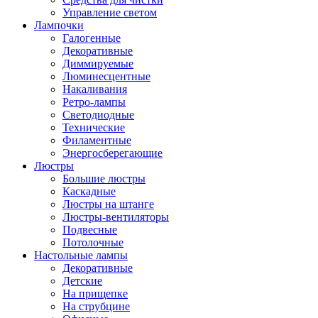
Управление светом
Лампочки
Галогенные
Декоративные
Диммируемые
Люминесцентные
Накаливания
Ретро-лампы
Светодиодные
Технические
Филаментные
Энергосберегающие
Люстры
Большие люстры
Каскадные
Люстры на штанге
Люстры-вентиляторы
Подвесные
Потолочные
Настольные лампы
Декоративные
Детские
На прищепке
На струбцине