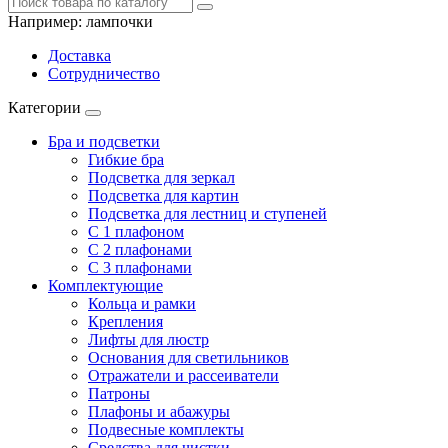
Например:
лампочки
Доставка
Сотрудничество
Категории
Бра и подсветки
Гибкие бра
Подсветка для зеркал
Подсветка для картин
Подсветка для лестниц и ступеней
С 1 плафоном
С 2 плафонами
С 3 плафонами
Комплектующие
Кольца и рамки
Крепления
Лифты для люстр
Основания для светильников
Отражатели и рассеиватели
Патроны
Плафоны и абажуры
Подвесные комплекты
Средства для чистки