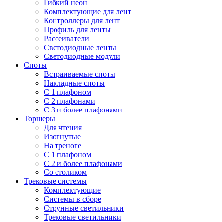
Гибкий неон
Комплектующие для лент
Контроллеры для лент
Профиль для ленты
Рассеиватели
Светодиодные ленты
Светодиодные модули
Споты
Встраиваемые споты
Накладные споты
С 1 плафоном
С 2 плафонами
С 3 и более плафонами
Торшеры
Для чтения
Изогнутые
На треноге
С 1 плафоном
С 2 и более плафонами
Со столиком
Трековые системы
Комплектующие
Системы в сборе
Струнные светильники
Трековые светильники