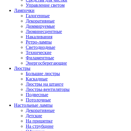
Управление светом
Лампочки
Галогенные
Декоративные
Диммируемые
Люминесцентные
Накаливания
Ретро-лампы
Светодиодные
Технические
Филаментные
Энергосберегающие
Люстры
Большие люстры
Каскадные
Люстры на штанге
Люстры-вентиляторы
Подвесные
Потолочные
Настольные лампы
Декоративные
Детские
На прищепке
На струбцине