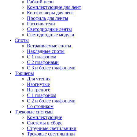
Гибкий неон
Комплектующие для лент
Контроллеры для лент
Профиль для ленты
Рассеиватели
Светодиодные ленты
Светодиодные модули
Споты
Встраиваемые споты
Накладные споты
С 1 плафоном
С 2 плафонами
С 3 и более плафонами
Торшеры
Для чтения
Изогнутые
На треноге
С 1 плафоном
С 2 и более плафонами
Со столиком
Трековые системы
Комплектующие
Системы в сборе
Струнные светильники
Трековые светильники