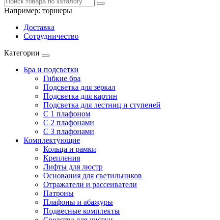
Например:
торшеры
Доставка
Сотрудничество
Категории
Бра и подсветки
Гибкие бра
Подсветка для зеркал
Подсветка для картин
Подсветка для лестниц и ступеней
С 1 плафоном
С 2 плафонами
С 3 плафонами
Комплектующие
Кольца и рамки
Крепления
Лифты для люстр
Основания для светильников
Отражатели и рассеиватели
Патроны
Плафоны и абажуры
Подвесные комплекты
Средства для чистки