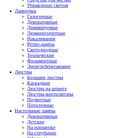
Управление светом
Лампочки
Галогенные
Декоративные
Диммируемые
Люминесцентные
Накаливания
Ретро-лампы
Светодиодные
Технические
Филаментные
Энергосберегающие
Люстры
Большие люстры
Каскадные
Люстры на штанге
Люстры-вентиляторы
Подвесные
Потолочные
Настольные лампы
Декоративные
Детские
На прищепке
На струбцине