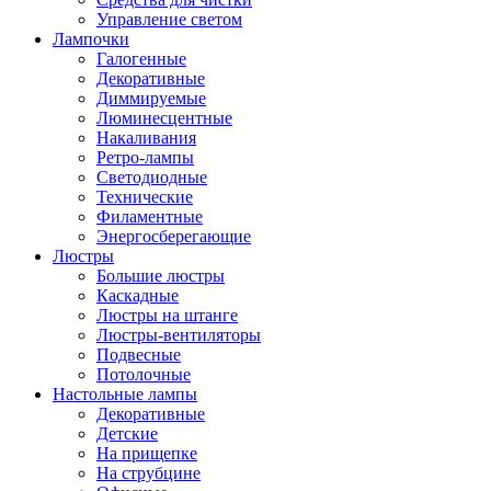
Управление светом
Лампочки
Галогенные
Декоративные
Диммируемые
Люминесцентные
Накаливания
Ретро-лампы
Светодиодные
Технические
Филаментные
Энергосберегающие
Люстры
Большие люстры
Каскадные
Люстры на штанге
Люстры-вентиляторы
Подвесные
Потолочные
Настольные лампы
Декоративные
Детские
На прищепке
На струбцине