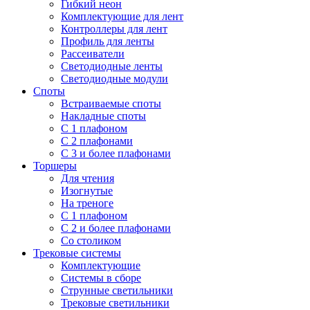
Гибкий неон
Комплектующие для лент
Контроллеры для лент
Профиль для ленты
Рассеиватели
Светодиодные ленты
Светодиодные модули
Споты
Встраиваемые споты
Накладные споты
С 1 плафоном
С 2 плафонами
С 3 и более плафонами
Торшеры
Для чтения
Изогнутые
На треноге
С 1 плафоном
С 2 и более плафонами
Со столиком
Трековые системы
Комплектующие
Системы в сборе
Струнные светильники
Трековые светильники