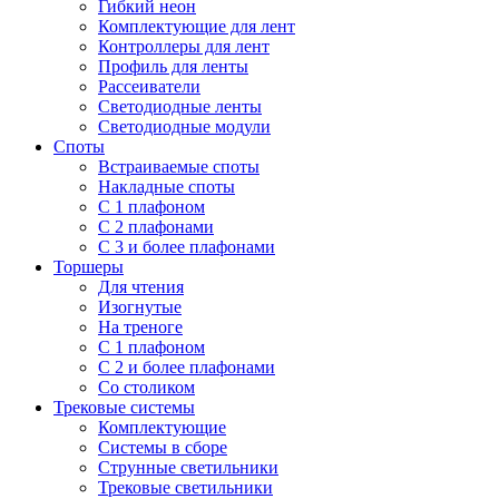
Гибкий неон
Комплектующие для лент
Контроллеры для лент
Профиль для ленты
Рассеиватели
Светодиодные ленты
Светодиодные модули
Споты
Встраиваемые споты
Накладные споты
С 1 плафоном
С 2 плафонами
С 3 и более плафонами
Торшеры
Для чтения
Изогнутые
На треноге
С 1 плафоном
С 2 и более плафонами
Со столиком
Трековые системы
Комплектующие
Системы в сборе
Струнные светильники
Трековые светильники