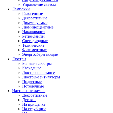
Управление светом
Лампочки
Галогенные
Декоративные
Диммируемые
Люминесцентные
Накаливания
Ретро-лампы
Светодиодные
Технические
Филаментные
Энергосберегающие
Люстры
Большие люстры
Каскадные
Люстры на штанге
Люстры-вентиляторы
Подвесные
Потолочные
Настольные лампы
Декоративные
Детские
На прищепке
На струбцине